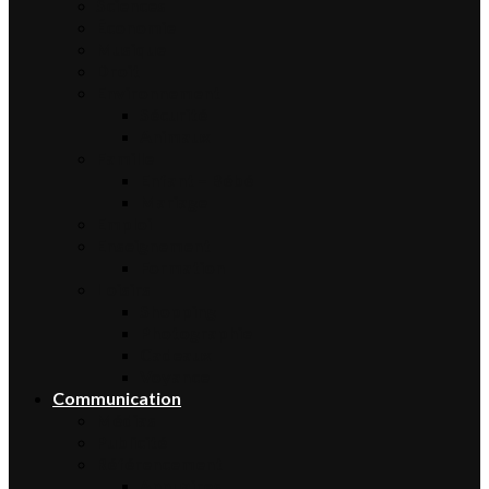
Sciences
Économie
Musique
Droit
Environnement
Sécurité
Animaux
Famille
Enfant – Bébé
Mariage
Emploi
Enseignement
Formation
Loisirs
Shopping
Photographie
Cadeaux
Voyance
Communication
Médias
Publicité
Référencement
Annuaires