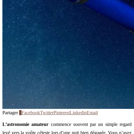
Partager
0
Facebook
Twitter
Pinterest
Linkedin
Email
L’astronomie amateur
commence souvent par un simple regard
levé vers la voûte céleste lors d’une nuit bien dégagée. Vous n’avez