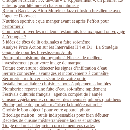
Critique Musicale : FX dévoile « L’Appartement », un premier EP
entre rigueur littéraire et chanson intimiste
Ricardo Bacelar & Airto Moreira : Jazz et fusion brésilienne avec
l’agence Dooweet
Nutrition sportive : que manger avant et après l’effort pour
performer ?
Comment trouver les meilleurs restaurants locaux quand on voyage
à l’étranger ?
5 idées de têtes de lit originales à faire soi-même
Analyse Price Action sur les Intervalles H4 et D1 : La Stratégie
Gagnante pour les Investisseurs Actifs
Pourquoi choisir un photographe à Nice est le meilleur
investissement pour votre image de marque
Toiture couverture : détecter les signes d’infiltration d’eau
Serrure connectée : avantages et inconvénients à connaître
Serrurerie : renforcer la sécurité de votre porte
Installation sanitaire : choisir les bons équipements durables
Plomberie : réparer une fuite d’eau soi-même rapidement
Festivals culturels français : agenda complet de l’année
Cuisine végétarienne : composer des menus équilibrés quotidiens
Photographie de portrait : maîtriser la lumière naturelle
Choisir le bon objectif pour votre appareil photo
Bricolage maison : outils indispensables pour bien débuter
Recettes de cuisine méditerranéenne faciles et rapides
Tirage de tarot : interpréter correctement vos cartes