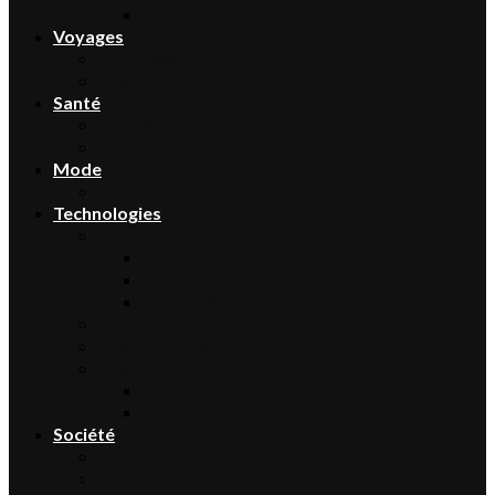
Toiture & couverture
Voyages
Tourisme
Gastronomie
Santé
Bien-être
Sport
Mode
Beauté
Technologies
Intelligence Artificielle
Outils IA
Guides
Actualités IA
High-tech
Informatique
Internet
E-Commerce
Jeux
Société
Culture
Art