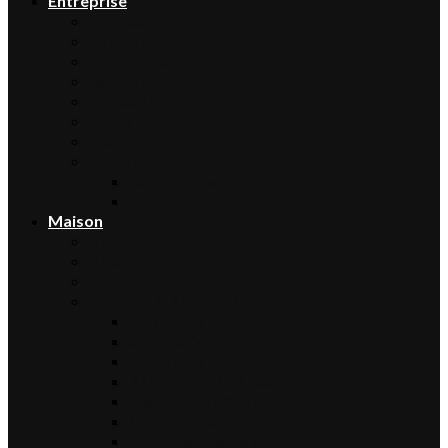
Entreprise
Finance
Immobilier
Commerce
Assurance
Agriculture
Artisanat
Textile
Transport
Automobile
Moto
Maison
Décoration
Bricolage
Cuisine
Artisans & Bâtiment
Plomberie
Serrurerie
Électricité
Rénovation intérieure
Menuiserie / Charpente
Maçonnerie
Peinture / Décoration