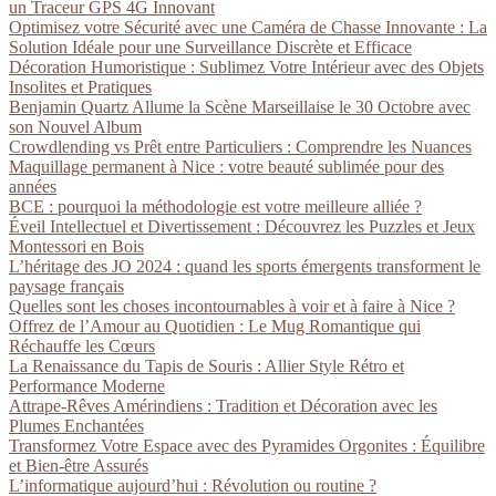
un Traceur GPS 4G Innovant
Optimisez votre Sécurité avec une Caméra de Chasse Innovante : La
Solution Idéale pour une Surveillance Discrète et Efficace
Décoration Humoristique : Sublimez Votre Intérieur avec des Objets
Insolites et Pratiques
Benjamin Quartz Allume la Scène Marseillaise le 30 Octobre avec
son Nouvel Album
Crowdlending vs Prêt entre Particuliers : Comprendre les Nuances
Maquillage permanent à Nice : votre beauté sublimée pour des
années
BCE : pourquoi la méthodologie est votre meilleure alliée ?
Éveil Intellectuel et Divertissement : Découvrez les Puzzles et Jeux
Montessori en Bois
L’héritage des JO 2024 : quand les sports émergents transforment le
paysage français
Quelles sont les choses incontournables à voir et à faire à Nice ?
Offrez de l’Amour au Quotidien : Le Mug Romantique qui
Réchauffe les Cœurs
La Renaissance du Tapis de Souris : Allier Style Rétro et
Performance Moderne
Attrape-Rêves Amérindiens : Tradition et Décoration avec les
Plumes Enchantées
Transformez Votre Espace avec des Pyramides Orgonites : Équilibre
et Bien-être Assurés
L’informatique aujourd’hui : Révolution ou routine ?