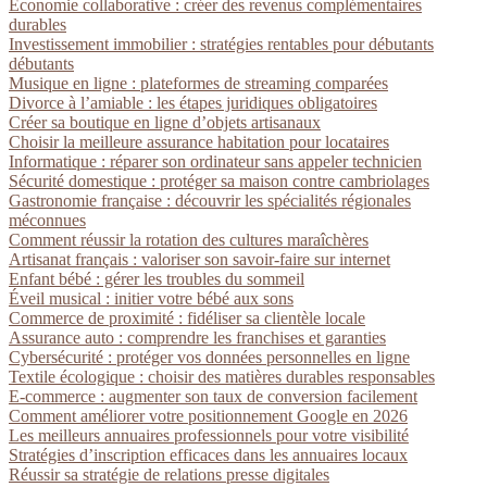
Économie collaborative : créer des revenus complémentaires
durables
Investissement immobilier : stratégies rentables pour débutants
débutants
Musique en ligne : plateformes de streaming comparées
Divorce à l’amiable : les étapes juridiques obligatoires
Créer sa boutique en ligne d’objets artisanaux
Choisir la meilleure assurance habitation pour locataires
Informatique : réparer son ordinateur sans appeler technicien
Sécurité domestique : protéger sa maison contre cambriolages
Gastronomie française : découvrir les spécialités régionales
méconnues
Comment réussir la rotation des cultures maraîchères
Artisanat français : valoriser son savoir-faire sur internet
Enfant bébé : gérer les troubles du sommeil
Éveil musical : initier votre bébé aux sons
Commerce de proximité : fidéliser sa clientèle locale
Assurance auto : comprendre les franchises et garanties
Cybersécurité : protéger vos données personnelles en ligne
Textile écologique : choisir des matières durables responsables
E-commerce : augmenter son taux de conversion facilement
Comment améliorer votre positionnement Google en 2026
Les meilleurs annuaires professionnels pour votre visibilité
Stratégies d’inscription efficaces dans les annuaires locaux
Réussir sa stratégie de relations presse digitales