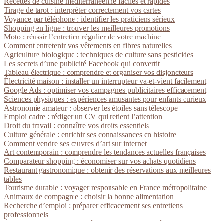
Recettes de cuisine méditerranéenne faciles et rapides
Tirage de tarot : interpréter correctement vos cartes
Voyance par téléphone : identifier les praticiens sérieux
Shopping en ligne : trouver les meilleures promotions
Moto : réussir l’entretien régulier de votre machine
Comment entretenir vos vêtements en fibres naturelles
Agriculture biologique : techniques de culture sans pesticides
Les secrets d’une publicité Facebook qui convertit
Tableau électrique : comprendre et organiser vos disjoncteurs
Électricité maison : installer un interrupteur va-et-vient facilement
Google Ads : optimiser vos campagnes publicitaires efficacement
Sciences physiques : expériences amusantes pour enfants curieux
Astronomie amateur : observer les étoiles sans télescope
Emploi cadre : rédiger un CV qui retient l’attention
Droit du travail : connaître vos droits essentiels
Culture générale : enrichir ses connaissances en histoire
Comment vendre ses œuvres d’art sur internet
Art contemporain : comprendre les tendances actuelles françaises
Comparateur shopping : économiser sur vos achats quotidiens
Restaurant gastronomique : obtenir des réservations aux meilleures
tables
Tourisme durable : voyager responsable en France métropolitaine
Animaux de compagnie : choisir la bonne alimentation
Recherche d’emploi : préparer efficacement ses entretiens
professionnels