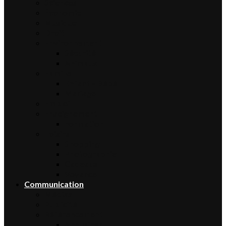
Sciences
Économie
Musique
Droit
Environnement
Sécurité
Animaux
Famille
Enfant – Bébé
Mariage
Emploi
Enseignement
Formation
Loisirs
Shopping
Photographie
Cadeaux
Voyance
Communication
Médias
Publicité
Référencement
Annuaires