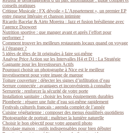
Réussir le déménagement d’un parc informatique : guide complet et
conseils pratiques
Critique Musicale : FX dévoile « L’Appartement », un premier EP
entre rigueur littéraire et chanson intimiste
Ricardo Bacelar & Airto Moreira : Jazz et fusion brésilienne avec
l’agence Dooweet
Nutrition sportive : que manger avant et après l’effort pour
performer ?
Comment trouver les meilleurs restaurants locaux quand on voyage
à l’étranger ?
5 idées de têtes de lit originales à faire soi-même
Analyse Price Action sur les Intervalles H4 et D1 : La Stratégie
Gagnante pour les Investisseurs Actifs
Pourquoi choisir un photographe à Nice est le meilleur
investissement pour votre image de marque
Toiture couverture : détecter les signes d’infiltration d’eau
Serrure connectée : avantages et inconvénients à connaître
Serrurerie : renforcer la sécurité de votre porte
Installation sanitaire : choisir les bons équipements durables
Plomberie : réparer une fuite d’eau soi-même rapidement
Festivals culturels français : agenda complet de l’année
Cuisine végétarienne : composer des menus équilibrés quotidiens
Photographie de portrait : maîtriser la lumière naturelle
Choisir le bon objectif pour votre appareil photo
Bricolage maison : outils indispensables pour bien débuter