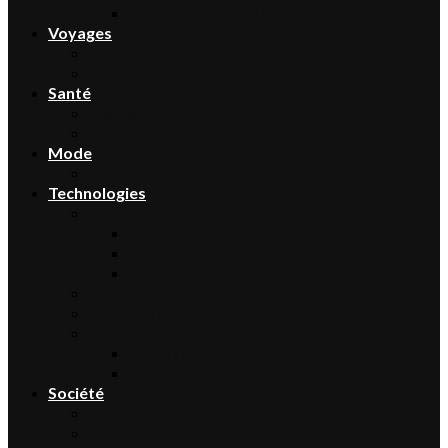
Toiture & couverture
Voyages
Tourisme
Gastronomie
Santé
Bien-être
Sport
Mode
Beauté
Technologies
Intelligence Artificielle
Outils IA
Guides
Actualités IA
High-tech
Informatique
Internet
E-Commerce
Jeux
Société
Culture
Art