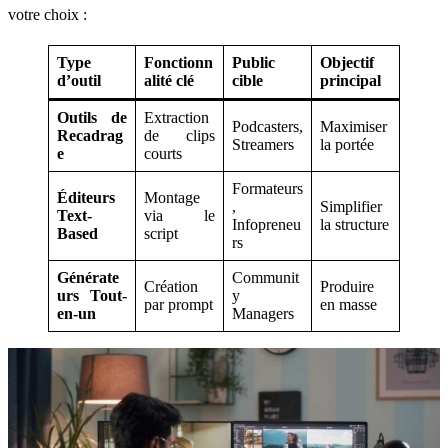
votre choix :
Type
Fonctionn
Public
Objectif
d’outil
alité clé
cible
principal
Outils de
Extraction
Podcasters,
Maximiser
Recadrag
de clips
Streamers
la portée
e
courts
Formateurs
Éditeurs
Montage
,
Simplifier
Text-
via le
Infopreneu
la structure
Based
script
rs
Générate
Communit
Création
Produire
urs Tout-
y
par prompt
en masse
en-un
Managers