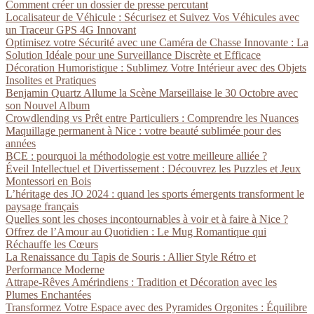
Comment créer un dossier de presse percutant
Localisateur de Véhicule : Sécurisez et Suivez Vos Véhicules avec
un Traceur GPS 4G Innovant
Optimisez votre Sécurité avec une Caméra de Chasse Innovante : La
Solution Idéale pour une Surveillance Discrète et Efficace
Décoration Humoristique : Sublimez Votre Intérieur avec des Objets
Insolites et Pratiques
Benjamin Quartz Allume la Scène Marseillaise le 30 Octobre avec
son Nouvel Album
Crowdlending vs Prêt entre Particuliers : Comprendre les Nuances
Maquillage permanent à Nice : votre beauté sublimée pour des
années
BCE : pourquoi la méthodologie est votre meilleure alliée ?
Éveil Intellectuel et Divertissement : Découvrez les Puzzles et Jeux
Montessori en Bois
L’héritage des JO 2024 : quand les sports émergents transforment le
paysage français
Quelles sont les choses incontournables à voir et à faire à Nice ?
Offrez de l’Amour au Quotidien : Le Mug Romantique qui
Réchauffe les Cœurs
La Renaissance du Tapis de Souris : Allier Style Rétro et
Performance Moderne
Attrape-Rêves Amérindiens : Tradition et Décoration avec les
Plumes Enchantées
Transformez Votre Espace avec des Pyramides Orgonites : Équilibre