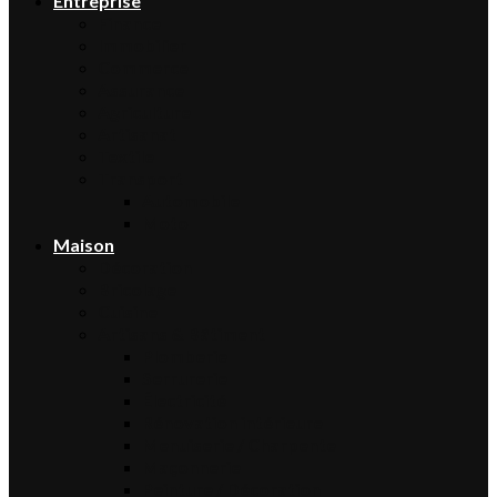
Entreprise
Finance
Immobilier
Commerce
Assurance
Agriculture
Artisanat
Textile
Transport
Automobile
Moto
Maison
Décoration
Bricolage
Cuisine
Artisans & Bâtiment
Plomberie
Serrurerie
Électricité
Rénovation intérieure
Menuiserie / Charpente
Maçonnerie
Peinture / Décoration