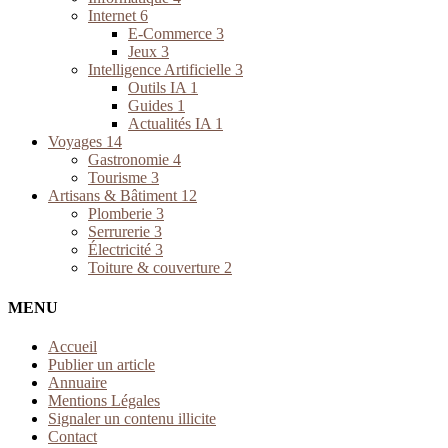
Internet
6
E-Commerce
3
Jeux
3
Intelligence Artificielle
3
Outils IA
1
Guides
1
Actualités IA
1
Voyages
14
Gastronomie
4
Tourisme
3
Artisans & Bâtiment
12
Plomberie
3
Serrurerie
3
Électricité
3
Toiture & couverture
2
MENU
Accueil
Publier un article
Annuaire
Mentions Légales
Signaler un contenu illicite
Contact