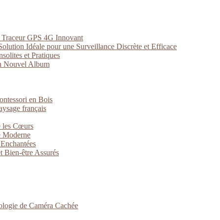
un Traceur GPS 4G Innovant
lution Idéale pour une Surveillance Discrète et Efficace
solites et Pratiques
on Nouvel Album
Montessori en Bois
aysage français
 les Cœurs
ce Moderne
s Enchantées
t Bien-être Assurés
hnologie de Caméra Cachée