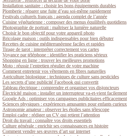
Serrurerie : renforcer la sécurité de votre porte
Installation sanitaire : choisir les bons équipements durables
Plomberie : réparer une fuite d’eau soi-même rapidement
Festivals culturels français : agenda complet de l’année
Cuisine végétarienne : composer des menus équilibrés quotidiens
Photographie de portrait : maîtriser la lumière naturelle
Choisir le bon objectif pour votre appareil photo
Bricolage maison : outils indispensables pour bien débuter
Recettes de cuisine méditerranéenne faciles et rapides
Tirage de tarot : interpréter correctement vos cartes
Voyance par téléphone : identifier les praticiens sérieux
Shopping en ligne : trouver les meilleures promotions
Moto : réussir l’entretien régulier de votre machine
Comment entretenir vos vêtements en fibres naturelles
Agriculture biologique : techniques de culture sans pesticides
Les secrets d’une publicité Facebook qui convertit
Tableau électrique : comprendre et organiser vos disjoncteurs
Électricité maison : installer un interrupteur va-et-vient facilement
Google Ads : optimiser vos campagnes publicitaires efficacement
Sciences physiques : expériences amusantes pour enfants curieux
Astronomie amateur : observer les étoiles sans télescope
Emploi cadre : rédiger un CV qui retient l’attention
Droit du travail : connaître vos droits essentiels
Culture générale : enrichir ses connaissances en histoire
Comment vendre ses œuvres d’art sur internet