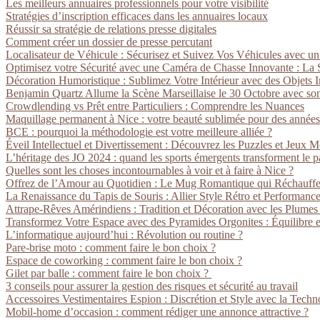
Les meilleurs annuaires professionnels pour votre visibilité
Stratégies d’inscription efficaces dans les annuaires locaux
Réussir sa stratégie de relations presse digitales
Comment créer un dossier de presse percutant
Localisateur de Véhicule : Sécurisez et Suivez Vos Véhicules avec 
Optimisez votre Sécurité avec une Caméra de Chasse Innovante : La So
Décoration Humoristique : Sublimez Votre Intérieur avec des Objets In
Benjamin Quartz Allume la Scène Marseillaise le 30 Octobre avec s
Crowdlending vs Prêt entre Particuliers : Comprendre les Nuances
Maquillage permanent à Nice : votre beauté sublimée pour des années
BCE : pourquoi la méthodologie est votre meilleure alliée ?
Éveil Intellectuel et Divertissement : Découvrez les Puzzles et Jeux 
L’héritage des JO 2024 : quand les sports émergents transforment le p
Quelles sont les choses incontournables à voir et à faire à Nice ?
Offrez de l’Amour au Quotidien : Le Mug Romantique qui Réchauffe
La Renaissance du Tapis de Souris : Allier Style Rétro et Performan
Attrape-Rêves Amérindiens : Tradition et Décoration avec les Plume
Transformez Votre Espace avec des Pyramides Orgonites : Équilibre e
L’informatique aujourd’hui : Révolution ou routine ?
Pare-brise moto : comment faire le bon choix ?
Espace de coworking : comment faire le bon choix ?
Gilet par balle : comment faire le bon choix ?
3 conseils pour assurer la gestion des risques et sécurité au travail
Accessoires Vestimentaires Espion : Discrétion et Style avec la Tec
Mobil-home d’occasion : comment rédiger une annonce attractive ?