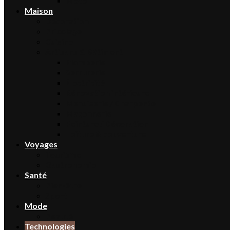
Moto
Maison
Décoration
Bricolage
Cuisine
Artisans & Bâtiment
Plomberie
Serrurerie
Électricité
Rénovation intérieure
Menuiserie / Charpente
Maçonnerie
Peinture / Décoration
Toiture & couverture
Voyages
Tourisme
Gastronomie
Santé
Bien-être
Sport
Mode
Beauté
Technologies