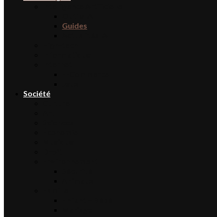
Intelligence Artificielle
Outils IA
Guides
Actualités IA
High-tech
Informatique
Internet
E-Commerce
Jeux
Société
Culture
Art
Sciences
Économie
Musique
Droit
Environnement
Sécurité
Animaux
Famille
Enfant – Bébé
Mariage