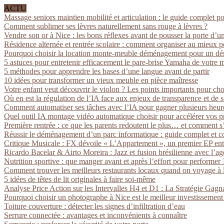
ACTU
Massage seniors maintien mobilité et articulation : le guide complet p
Comment sublimer ses lèvres naturellement sans rouge à lèvres ?
Vendre son or à Nice : les bons réflexes avant de pousser la porte d’u
Résidence alternée et rentrée scolaire : comment organiser au mieux p
Pourquoi choisir la location monte-meuble déménagement pour un dé
5 astuces pour entretenir efficacement le pare-brise Yamaha de votre 
5 méthodes pour apprendre les bases d’une langue avant de partir
10 idées pour transformer un vieux meuble en pièce maîtresse
Votre enfant veut découvrir le violon ? Les points importants pour cho
Où en est la régulation de l’IA face aux enjeux de transparence et de s
Comment automatiser ses tâches avec l’IA pour gagner plusieurs heur
Quel outil IA montage vidéo automatique choisir pour accélérer vos pr
Première rentrée : ce que les parents redoutent le plus… et comment 
Réussir le déménagement d’un parc informatique : guide complet et co
Critique Musicale : FX dévoile « L’Appartement », un premier EP entre 
Ricardo Bacelar & Airto Moreira : Jazz et fusion brésilienne avec l’
Nutrition sportive : que manger avant et après l’effort pour performer 
Comment trouver les meilleurs restaurants locaux quand on voyage à l
5 idées de têtes de lit originales à faire soi-même
Analyse Price Action sur les Intervalles H4 et D1 : La Stratégie Gagna
Pourquoi choisir un photographe à Nice est le meilleur investissemen
Toiture couverture : détecter les signes d’infiltration d’eau
Serrure connectée : avantages et inconvénients à connaître