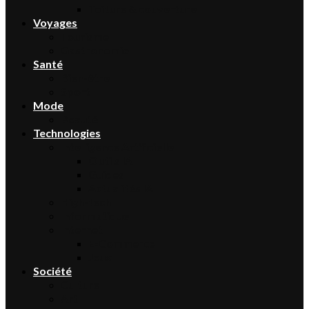
Toiture & couverture
Voyages
Tourisme
Gastronomie
Santé
Bien-être
Sport
Mode
Beauté
Technologies
Intelligence Artificielle
Outils IA
Guides
Actualités IA
High-tech
Informatique
Internet
E-Commerce
Jeux
Société
Culture
Art