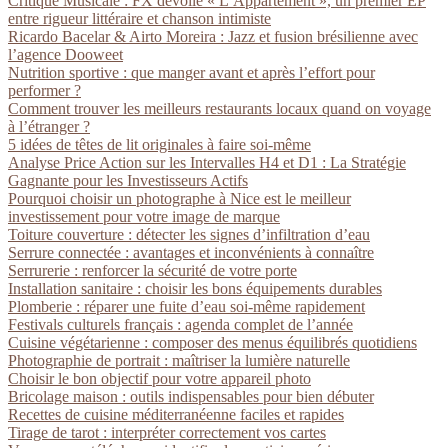
Critique Musicale : FX dévoile « L’Appartement », un premier EP
entre rigueur littéraire et chanson intimiste
Ricardo Bacelar & Airto Moreira : Jazz et fusion brésilienne avec
l’agence Dooweet
Nutrition sportive : que manger avant et après l’effort pour
performer ?
Comment trouver les meilleurs restaurants locaux quand on voyage
à l’étranger ?
5 idées de têtes de lit originales à faire soi-même
Analyse Price Action sur les Intervalles H4 et D1 : La Stratégie
Gagnante pour les Investisseurs Actifs
Pourquoi choisir un photographe à Nice est le meilleur
investissement pour votre image de marque
Toiture couverture : détecter les signes d’infiltration d’eau
Serrure connectée : avantages et inconvénients à connaître
Serrurerie : renforcer la sécurité de votre porte
Installation sanitaire : choisir les bons équipements durables
Plomberie : réparer une fuite d’eau soi-même rapidement
Festivals culturels français : agenda complet de l’année
Cuisine végétarienne : composer des menus équilibrés quotidiens
Photographie de portrait : maîtriser la lumière naturelle
Choisir le bon objectif pour votre appareil photo
Bricolage maison : outils indispensables pour bien débuter
Recettes de cuisine méditerranéenne faciles et rapides
Tirage de tarot : interpréter correctement vos cartes