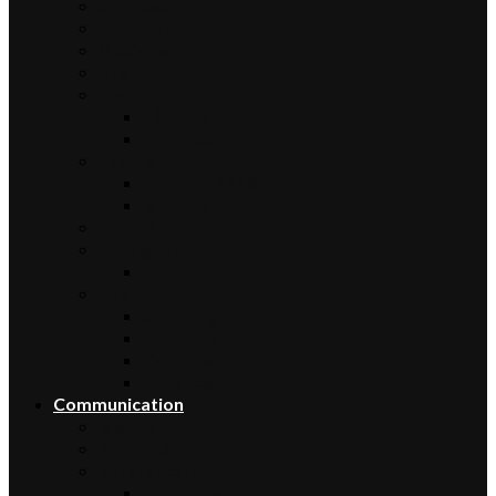
Sciences
Économie
Musique
Droit
Environnement
Sécurité
Animaux
Famille
Enfant – Bébé
Mariage
Emploi
Enseignement
Formation
Loisirs
Shopping
Photographie
Cadeaux
Voyance
Communication
Médias
Publicité
Référencement
Annuaires