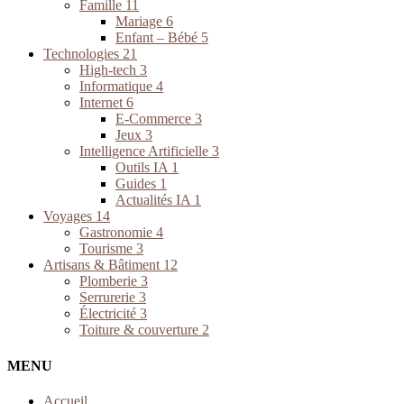
Famille
11
Mariage
6
Enfant – Bébé
5
Technologies
21
High-tech
3
Informatique
4
Internet
6
E-Commerce
3
Jeux
3
Intelligence Artificielle
3
Outils IA
1
Guides
1
Actualités IA
1
Voyages
14
Gastronomie
4
Tourisme
3
Artisans & Bâtiment
12
Plomberie
3
Serrurerie
3
Électricité
3
Toiture & couverture
2
MENU
Accueil