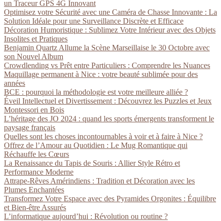
un Traceur GPS 4G Innovant
Optimisez votre Sécurité avec une Caméra de Chasse Innovante : La
Solution Idéale pour une Surveillance Discrète et Efficace
Décoration Humoristique : Sublimez Votre Intérieur avec des Objets
Insolites et Pratiques
Benjamin Quartz Allume la Scène Marseillaise le 30 Octobre avec
son Nouvel Album
Crowdlending vs Prêt entre Particuliers : Comprendre les Nuances
Maquillage permanent à Nice : votre beauté sublimée pour des
années
BCE : pourquoi la méthodologie est votre meilleure alliée ?
Éveil Intellectuel et Divertissement : Découvrez les Puzzles et Jeux
Montessori en Bois
L’héritage des JO 2024 : quand les sports émergents transforment le
paysage français
Quelles sont les choses incontournables à voir et à faire à Nice ?
Offrez de l’Amour au Quotidien : Le Mug Romantique qui
Réchauffe les Cœurs
La Renaissance du Tapis de Souris : Allier Style Rétro et
Performance Moderne
Attrape-Rêves Amérindiens : Tradition et Décoration avec les
Plumes Enchantées
Transformez Votre Espace avec des Pyramides Orgonites : Équilibre
et Bien-être Assurés
L’informatique aujourd’hui : Révolution ou routine ?