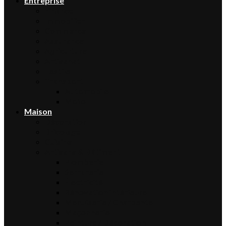
Entreprise
Finance
Immobilier
Commerce
Assurance
Agriculture
Artisanat
Textile
Transport
Automobile
Moto
Maison
Décoration
Bricolage
Cuisine
Artisans & Bâtiment
Plomberie
Serrurerie
Électricité
Rénovation intérieure
Menuiserie / Charpente
Maçonnerie
Peinture / Décoration