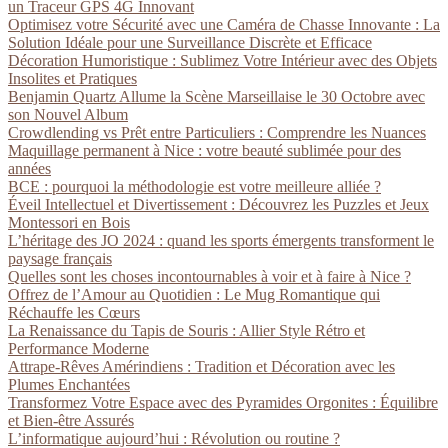
un Traceur GPS 4G Innovant
Optimisez votre Sécurité avec une Caméra de Chasse Innovante : La
Solution Idéale pour une Surveillance Discrète et Efficace
Décoration Humoristique : Sublimez Votre Intérieur avec des Objets
Insolites et Pratiques
Benjamin Quartz Allume la Scène Marseillaise le 30 Octobre avec
son Nouvel Album
Crowdlending vs Prêt entre Particuliers : Comprendre les Nuances
Maquillage permanent à Nice : votre beauté sublimée pour des
années
BCE : pourquoi la méthodologie est votre meilleure alliée ?
Éveil Intellectuel et Divertissement : Découvrez les Puzzles et Jeux
Montessori en Bois
L’héritage des JO 2024 : quand les sports émergents transforment le
paysage français
Quelles sont les choses incontournables à voir et à faire à Nice ?
Offrez de l’Amour au Quotidien : Le Mug Romantique qui
Réchauffe les Cœurs
La Renaissance du Tapis de Souris : Allier Style Rétro et
Performance Moderne
Attrape-Rêves Amérindiens : Tradition et Décoration avec les
Plumes Enchantées
Transformez Votre Espace avec des Pyramides Orgonites : Équilibre
et Bien-être Assurés
L’informatique aujourd’hui : Révolution ou routine ?