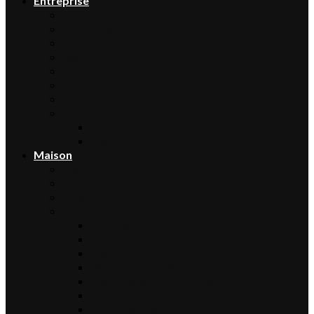
Entreprise
Finance
Immobilier
Commerce
Assurance
Agriculture
Artisanat
Textile
Transport
Automobile
Moto
Maison
Décoration
Bricolage
Cuisine
Artisans & Bâtiment
Plomberie
Serrurerie
Électricité
Rénovation intérieure
Menuiserie / Charpente
Maçonnerie
Peinture / Décoration