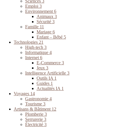
Sciences
3
Emploi
3
Environnement
6
Animaux
3
Sécurité
3
Famille
11
Mariage
6
Enfant – Bébé
5
Technologies
21
High-tech
3
Informatique
4
Internet
6
E-Commerce
3
Jeux
3
Intelligence Artificielle
3
Outils IA
1
Guides
1
Actualités IA
1
Voyages
14
Gastronomie
4
Tourisme
3
Artisans & Bâtiment
12
Plomberie
3
Serrurerie
3
Électricité
3