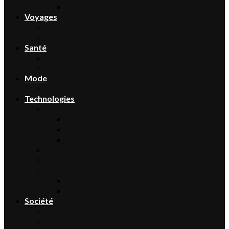
Toiture & couverture
Voyages
Tourisme
Gastronomie
Santé
Bien-être
Sport
Mode
Beauté
Technologies
Intelligence Artificielle
Outils IA
Guides
Actualités IA
High-tech
Informatique
Internet
E-Commerce
Jeux
Société
Culture
Art