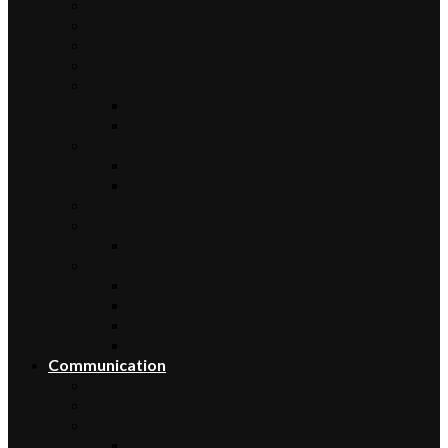
Sciences
Économie
Musique
Droit
Environnement
Sécurité
Animaux
Famille
Enfant – Bébé
Mariage
Emploi
Enseignement
Formation
Loisirs
Shopping
Photographie
Cadeaux
Voyance
Communication
Médias
Publicité
Référencement
Annuaires