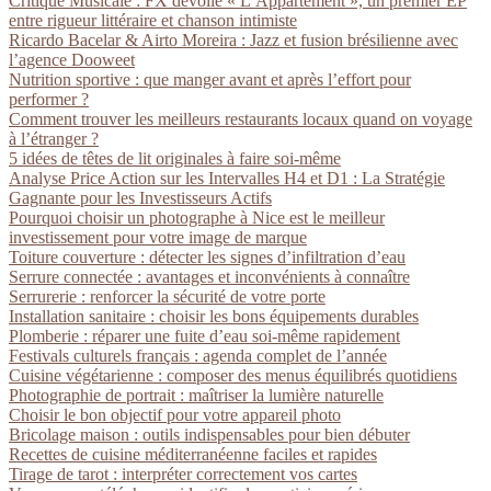
Critique Musicale : FX dévoile « L’Appartement », un premier EP
entre rigueur littéraire et chanson intimiste
Ricardo Bacelar & Airto Moreira : Jazz et fusion brésilienne avec
l’agence Dooweet
Nutrition sportive : que manger avant et après l’effort pour
performer ?
Comment trouver les meilleurs restaurants locaux quand on voyage
à l’étranger ?
5 idées de têtes de lit originales à faire soi-même
Analyse Price Action sur les Intervalles H4 et D1 : La Stratégie
Gagnante pour les Investisseurs Actifs
Pourquoi choisir un photographe à Nice est le meilleur
investissement pour votre image de marque
Toiture couverture : détecter les signes d’infiltration d’eau
Serrure connectée : avantages et inconvénients à connaître
Serrurerie : renforcer la sécurité de votre porte
Installation sanitaire : choisir les bons équipements durables
Plomberie : réparer une fuite d’eau soi-même rapidement
Festivals culturels français : agenda complet de l’année
Cuisine végétarienne : composer des menus équilibrés quotidiens
Photographie de portrait : maîtriser la lumière naturelle
Choisir le bon objectif pour votre appareil photo
Bricolage maison : outils indispensables pour bien débuter
Recettes de cuisine méditerranéenne faciles et rapides
Tirage de tarot : interpréter correctement vos cartes