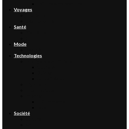
Toiture & couverture
Voyages
Tourisme
Gastronomie
Santé
Bien-être
Sport
Mode
Beauté
Technologies
Intelligence Artificielle
Outils IA
Guides
Actualités IA
High-tech
Informatique
Internet
E-Commerce
Jeux
Société
Culture
Art