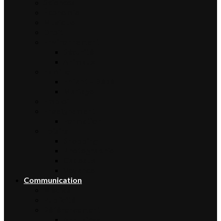
Sciences
Économie
Musique
Droit
Environnement
Sécurité
Animaux
Famille
Enfant – Bébé
Mariage
Emploi
Enseignement
Formation
Loisirs
Shopping
Photographie
Cadeaux
Voyance
Communication
Médias
Publicité
Référencement
Annuaires