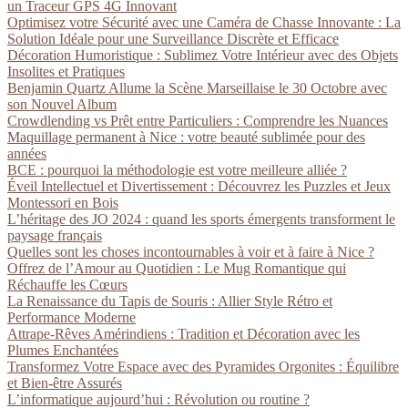
un Traceur GPS 4G Innovant
Optimisez votre Sécurité avec une Caméra de Chasse Innovante : La
Solution Idéale pour une Surveillance Discrète et Efficace
Décoration Humoristique : Sublimez Votre Intérieur avec des Objets
Insolites et Pratiques
Benjamin Quartz Allume la Scène Marseillaise le 30 Octobre avec
son Nouvel Album
Crowdlending vs Prêt entre Particuliers : Comprendre les Nuances
Maquillage permanent à Nice : votre beauté sublimée pour des
années
BCE : pourquoi la méthodologie est votre meilleure alliée ?
Éveil Intellectuel et Divertissement : Découvrez les Puzzles et Jeux
Montessori en Bois
L’héritage des JO 2024 : quand les sports émergents transforment le
paysage français
Quelles sont les choses incontournables à voir et à faire à Nice ?
Offrez de l’Amour au Quotidien : Le Mug Romantique qui
Réchauffe les Cœurs
La Renaissance du Tapis de Souris : Allier Style Rétro et
Performance Moderne
Attrape-Rêves Amérindiens : Tradition et Décoration avec les
Plumes Enchantées
Transformez Votre Espace avec des Pyramides Orgonites : Équilibre
et Bien-être Assurés
L’informatique aujourd’hui : Révolution ou routine ?