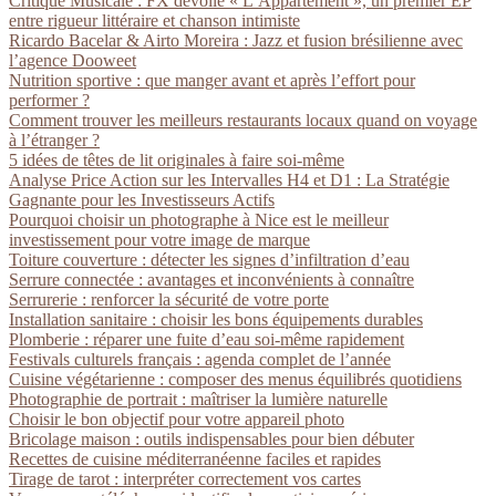
Critique Musicale : FX dévoile « L’Appartement », un premier EP
entre rigueur littéraire et chanson intimiste
Ricardo Bacelar & Airto Moreira : Jazz et fusion brésilienne avec
l’agence Dooweet
Nutrition sportive : que manger avant et après l’effort pour
performer ?
Comment trouver les meilleurs restaurants locaux quand on voyage
à l’étranger ?
5 idées de têtes de lit originales à faire soi-même
Analyse Price Action sur les Intervalles H4 et D1 : La Stratégie
Gagnante pour les Investisseurs Actifs
Pourquoi choisir un photographe à Nice est le meilleur
investissement pour votre image de marque
Toiture couverture : détecter les signes d’infiltration d’eau
Serrure connectée : avantages et inconvénients à connaître
Serrurerie : renforcer la sécurité de votre porte
Installation sanitaire : choisir les bons équipements durables
Plomberie : réparer une fuite d’eau soi-même rapidement
Festivals culturels français : agenda complet de l’année
Cuisine végétarienne : composer des menus équilibrés quotidiens
Photographie de portrait : maîtriser la lumière naturelle
Choisir le bon objectif pour votre appareil photo
Bricolage maison : outils indispensables pour bien débuter
Recettes de cuisine méditerranéenne faciles et rapides
Tirage de tarot : interpréter correctement vos cartes