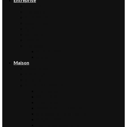
Entreprise
Finance
Immobilier
Commerce
Assurance
Agriculture
Artisanat
Textile
Transport
Automobile
Moto
Maison
Décoration
Bricolage
Cuisine
Artisans & Bâtiment
Plomberie
Serrurerie
Électricité
Rénovation intérieure
Menuiserie / Charpente
Maçonnerie
Peinture / Décoration