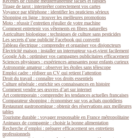
Recettes de cuisine méditerranéenne faciles et rapides
Tirage de tarot : interpréter correctement vos cartes
Voyance par téléphone : identifier les praticiens sérieux
Shopping en ligne : trouver les meilleures promotions
Moto : réussir l’entretien régulier de votre machine
Comment entretenir vos vêtements en fibres naturelles
Agriculture biologique : techniques de culture sans pesticides
Les secrets d’une publicité Facebook qui convertit
Tableau électrique : comprendre et organiser vos disjoncteurs
Électricité maison : installer un interrupteur va-et-vient facilement
Google Ads : optimiser vos campagnes publicitaires efficacement
Sciences physiques : expériences amusantes pour enfants curieux
Astronomie amateur : observer les étoiles sans télescope
Emploi cadre : rédiger un CV qui retient l’attention
Droit du travail : connaître vos droits essentiels
Culture générale : enrichir ses connaissances en histoire
Comment vendre ses œuvres d’art sur internet
Art contemporain : comprendre les tendances actuelles françaises
Comparateur shopping : économiser sur vos achats quotidiens
Restaurant gastronomique : obtenir des réservations aux meilleures
tables
Tourisme durable : voyager responsable en France métropolitaine
Animaux de compagnie : choisir la bonne alimentation
Recherche d’emploi : préparer efficacement ses entretiens
professionnels