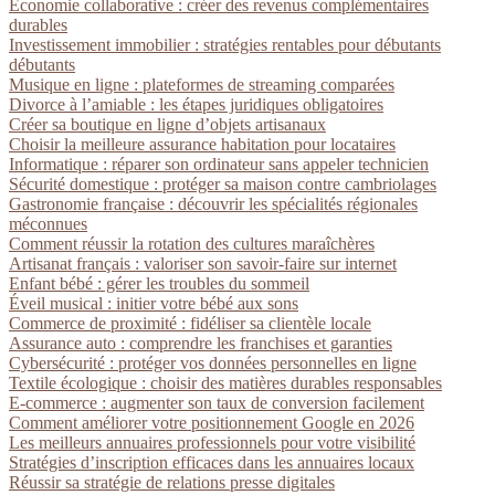
Économie collaborative : créer des revenus complémentaires
durables
Investissement immobilier : stratégies rentables pour débutants
débutants
Musique en ligne : plateformes de streaming comparées
Divorce à l’amiable : les étapes juridiques obligatoires
Créer sa boutique en ligne d’objets artisanaux
Choisir la meilleure assurance habitation pour locataires
Informatique : réparer son ordinateur sans appeler technicien
Sécurité domestique : protéger sa maison contre cambriolages
Gastronomie française : découvrir les spécialités régionales
méconnues
Comment réussir la rotation des cultures maraîchères
Artisanat français : valoriser son savoir-faire sur internet
Enfant bébé : gérer les troubles du sommeil
Éveil musical : initier votre bébé aux sons
Commerce de proximité : fidéliser sa clientèle locale
Assurance auto : comprendre les franchises et garanties
Cybersécurité : protéger vos données personnelles en ligne
Textile écologique : choisir des matières durables responsables
E-commerce : augmenter son taux de conversion facilement
Comment améliorer votre positionnement Google en 2026
Les meilleurs annuaires professionnels pour votre visibilité
Stratégies d’inscription efficaces dans les annuaires locaux
Réussir sa stratégie de relations presse digitales