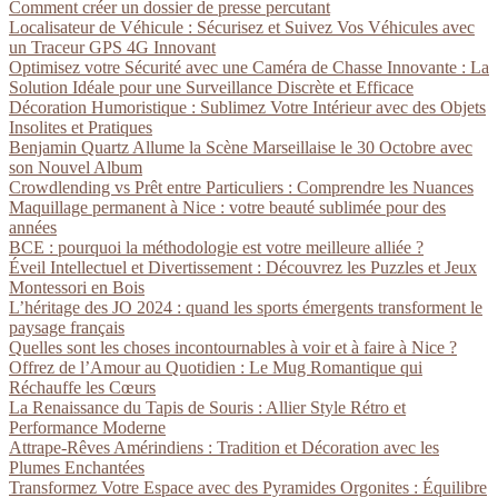
Comment créer un dossier de presse percutant
Localisateur de Véhicule : Sécurisez et Suivez Vos Véhicules avec
un Traceur GPS 4G Innovant
Optimisez votre Sécurité avec une Caméra de Chasse Innovante : La
Solution Idéale pour une Surveillance Discrète et Efficace
Décoration Humoristique : Sublimez Votre Intérieur avec des Objets
Insolites et Pratiques
Benjamin Quartz Allume la Scène Marseillaise le 30 Octobre avec
son Nouvel Album
Crowdlending vs Prêt entre Particuliers : Comprendre les Nuances
Maquillage permanent à Nice : votre beauté sublimée pour des
années
BCE : pourquoi la méthodologie est votre meilleure alliée ?
Éveil Intellectuel et Divertissement : Découvrez les Puzzles et Jeux
Montessori en Bois
L’héritage des JO 2024 : quand les sports émergents transforment le
paysage français
Quelles sont les choses incontournables à voir et à faire à Nice ?
Offrez de l’Amour au Quotidien : Le Mug Romantique qui
Réchauffe les Cœurs
La Renaissance du Tapis de Souris : Allier Style Rétro et
Performance Moderne
Attrape-Rêves Amérindiens : Tradition et Décoration avec les
Plumes Enchantées
Transformez Votre Espace avec des Pyramides Orgonites : Équilibre