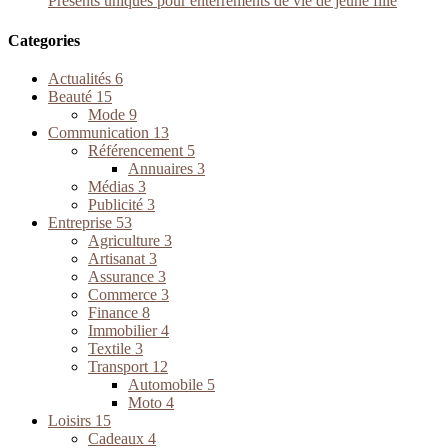
Présents uniques pour enterrements de vie de jeune fille
Categories
Actualités
6
Beauté
15
Mode
9
Communication
13
Référencement
5
Annuaires
3
Médias
3
Publicité
3
Entreprise
53
Agriculture
3
Artisanat
3
Assurance
3
Commerce
3
Finance
8
Immobilier
4
Textile
3
Transport
12
Automobile
5
Moto
4
Loisirs
15
Cadeaux
4