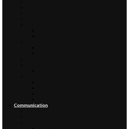
Sciences
Économie
Musique
Droit
Environnement
Sécurité
Animaux
Famille
Enfant – Bébé
Mariage
Emploi
Enseignement
Formation
Loisirs
Shopping
Photographie
Cadeaux
Voyance
Communication
Médias
Publicité
Référencement
Annuaires