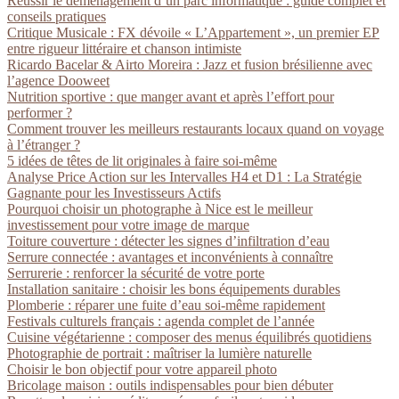
Réussir le déménagement d’un parc informatique : guide complet et
conseils pratiques
Critique Musicale : FX dévoile « L’Appartement », un premier EP
entre rigueur littéraire et chanson intimiste
Ricardo Bacelar & Airto Moreira : Jazz et fusion brésilienne avec
l’agence Dooweet
Nutrition sportive : que manger avant et après l’effort pour
performer ?
Comment trouver les meilleurs restaurants locaux quand on voyage
à l’étranger ?
5 idées de têtes de lit originales à faire soi-même
Analyse Price Action sur les Intervalles H4 et D1 : La Stratégie
Gagnante pour les Investisseurs Actifs
Pourquoi choisir un photographe à Nice est le meilleur
investissement pour votre image de marque
Toiture couverture : détecter les signes d’infiltration d’eau
Serrure connectée : avantages et inconvénients à connaître
Serrurerie : renforcer la sécurité de votre porte
Installation sanitaire : choisir les bons équipements durables
Plomberie : réparer une fuite d’eau soi-même rapidement
Festivals culturels français : agenda complet de l’année
Cuisine végétarienne : composer des menus équilibrés quotidiens
Photographie de portrait : maîtriser la lumière naturelle
Choisir le bon objectif pour votre appareil photo
Bricolage maison : outils indispensables pour bien débuter