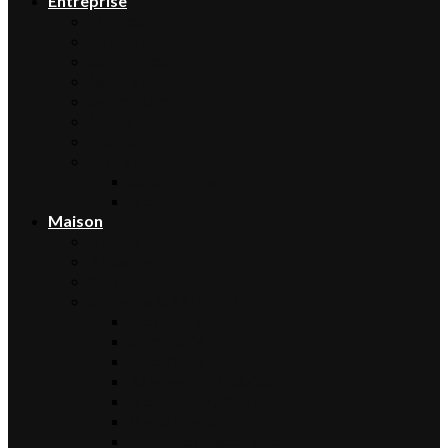
Entreprise
Finance
Immobilier
Commerce
Assurance
Agriculture
Artisanat
Textile
Transport
Automobile
Moto
Maison
Décoration
Bricolage
Cuisine
Artisans & Bâtiment
Plomberie
Serrurerie
Électricité
Rénovation intérieure
Menuiserie / Charpente
Maçonnerie
Peinture / Décoration