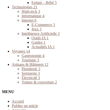
Enfant – Bébé
5
Technologies
21
High-tech
3
Informatique
4
Internet
6
E-Commerce
3
Jeux
3
Intelligence Artificielle
3
Outils IA
1
Guides
1
Actualités IA
1
Voyages
14
Gastronomie
4
Tourisme
3
Artisans & Bâtiment
12
Plomberie
3
Serrurerie
3
Électricité
3
Toiture & couverture
2
MENU
Accueil
Publier un article