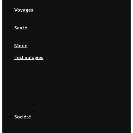
Toiture & couverture
Voyages
Tourisme
Gastronomie
Santé
Bien-être
Sport
Mode
Beauté
Technologies
Intelligence Artificielle
Outils IA
Guides
Actualités IA
High-tech
Informatique
Internet
E-Commerce
Jeux
Société
Culture
Art