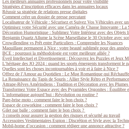
Les meilleurs annuaires professionnels pour votre visibilité
Stratégies d’inscription efficaces dans les annuaires locaux
Réussir sa stratégie de relations presse digitales
Comment créer un dossier de presse percutant
Localisateur de Véhicule : Sécurisez et Suivez Vos Véhicules avec 
Optimisez votre Sécurité avec une Caméra de Chasse Innovante : La So
Décoration Humoristique : Sublimez Votre Intérieur avec des Objets In
Benjamin Quartz Allume la Scène Marseillaise le 30 Octobre avec s
Crowdlending vs Prêt entre Particuliers : Comprendre les Nuances
Maquillage permanent à Nice : votre beauté sublimée pour des années
BCE : pourquoi la méthodologie est votre meilleure alliée ?
Éveil Intellectuel et Divertissement : Découvrez les Puzzles et Jeux 
L’héritage des JO 2024 : quand les sports émergents transforment le p
Quelles sont les choses incontournables à voir et à faire à Nice ?
Offrez de l’Amour au Quotidien : Le Mug Romantique qui Réchauffe
La Renaissance du Tapis de Souris : Allier Style Rétro et Performan
Attrape-Rêves Amérindiens : Tradition et Décoration avec les Plume
Transformez Votre Espace avec des Pyramides Orgonites : Équilibre e
L’informatique aujourd’hui : Révolution ou routine ?
Pare-brise moto : comment faire le bon choix ?
Espace de coworking : comment faire le bon choix ?
Gilet par balle : comment faire le bon choix ?
3 conseils pour assurer la gestion des risques et sécurité au travail
Accessoires Vestimentaires Espion : Discrétion et Style avec la Tec
Mobil-home d’occasion : comment rédiger une annonce attractive ?