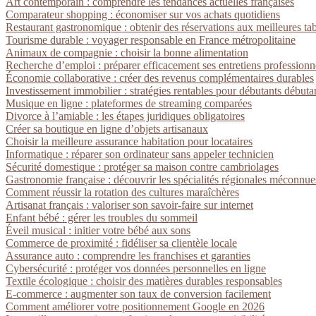
Art contemporain : comprendre les tendances actuelles françaises
Comparateur shopping : économiser sur vos achats quotidiens
Restaurant gastronomique : obtenir des réservations aux meilleures ta
Tourisme durable : voyager responsable en France métropolitaine
Animaux de compagnie : choisir la bonne alimentation
Recherche d’emploi : préparer efficacement ses entretiens professionn
Économie collaborative : créer des revenus complémentaires durables
Investissement immobilier : stratégies rentables pour débutants débuta
Musique en ligne : plateformes de streaming comparées
Divorce à l’amiable : les étapes juridiques obligatoires
Créer sa boutique en ligne d’objets artisanaux
Choisir la meilleure assurance habitation pour locataires
Informatique : réparer son ordinateur sans appeler technicien
Sécurité domestique : protéger sa maison contre cambriolages
Gastronomie française : découvrir les spécialités régionales méconnue
Comment réussir la rotation des cultures maraîchères
Artisanat français : valoriser son savoir-faire sur internet
Enfant bébé : gérer les troubles du sommeil
Éveil musical : initier votre bébé aux sons
Commerce de proximité : fidéliser sa clientèle locale
Assurance auto : comprendre les franchises et garanties
Cybersécurité : protéger vos données personnelles en ligne
Textile écologique : choisir des matières durables responsables
E-commerce : augmenter son taux de conversion facilement
Comment améliorer votre positionnement Google en 2026