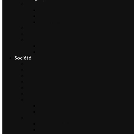
Intelligence Artificielle
Outils IA
Guides
Actualités IA
High-tech
Informatique
Internet
E-Commerce
Jeux
Société
Culture
Art
Sciences
Économie
Musique
Droit
Environnement
Sécurité
Animaux
Famille
Enfant – Bébé
Mariage