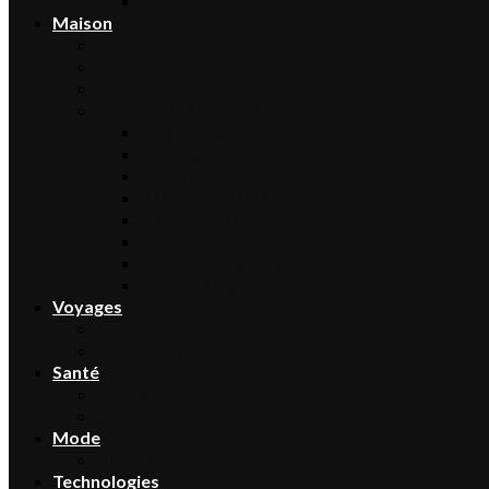
Moto
Maison
Décoration
Bricolage
Cuisine
Artisans & Bâtiment
Plomberie
Serrurerie
Électricité
Rénovation intérieure
Menuiserie / Charpente
Maçonnerie
Peinture / Décoration
Toiture & couverture
Voyages
Tourisme
Gastronomie
Santé
Bien-être
Sport
Mode
Beauté
Technologies