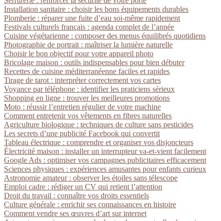
Serrurerie : renforcer la sécurité de votre porte
Installation sanitaire : choisir les bons équipements durables
Plomberie : réparer une fuite d’eau soi-même rapidement
Festivals culturels français : agenda complet de l’année
Cuisine végétarienne : composer des menus équilibrés quotidiens
Photographie de portrait : maîtriser la lumière naturelle
Choisir le bon objectif pour votre appareil photo
Bricolage maison : outils indispensables pour bien débuter
Recettes de cuisine méditerranéenne faciles et rapides
Tirage de tarot : interpréter correctement vos cartes
Voyance par téléphone : identifier les praticiens sérieux
Shopping en ligne : trouver les meilleures promotions
Moto : réussir l’entretien régulier de votre machine
Comment entretenir vos vêtements en fibres naturelles
Agriculture biologique : techniques de culture sans pesticides
Les secrets d’une publicité Facebook qui convertit
Tableau électrique : comprendre et organiser vos disjoncteurs
Électricité maison : installer un interrupteur va-et-vient facilement
Google Ads : optimiser vos campagnes publicitaires efficacement
Sciences physiques : expériences amusantes pour enfants curieux
Astronomie amateur : observer les étoiles sans télescope
Emploi cadre : rédiger un CV qui retient l’attention
Droit du travail : connaître vos droits essentiels
Culture générale : enrichir ses connaissances en histoire
Comment vendre ses œuvres d’art sur internet