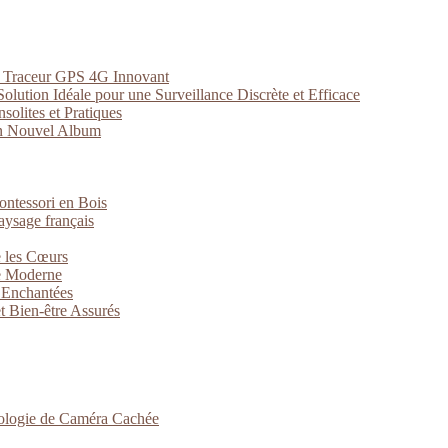
un Traceur GPS 4G Innovant
lution Idéale pour une Surveillance Discrète et Efficace
solites et Pratiques
on Nouvel Album
Montessori en Bois
aysage français
 les Cœurs
ce Moderne
s Enchantées
t Bien-être Assurés
hnologie de Caméra Cachée