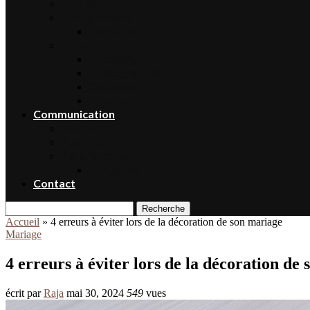
Emploi
Enseignement
Formation
Loisirs
Shopping
Photographie
Cadeaux
Voyance
Communication
Médias
Publicité
Référencement
Annuaires
Contact
Recherche
Accueil
»
4 erreurs à éviter lors de la décoration de son mariage
Mariage
4 erreurs à éviter lors de la décoration de
écrit par
Raja
mai 30, 2024
549
vues