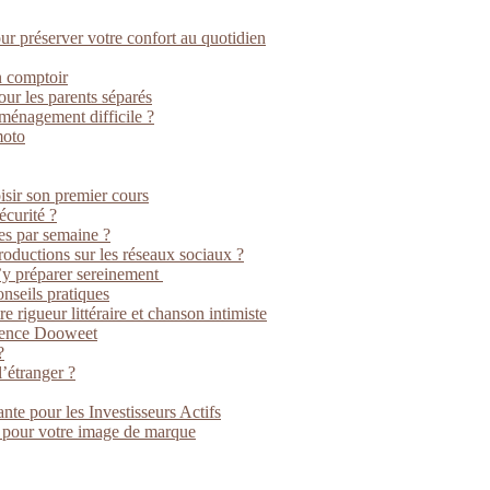
our préserver votre confort au quotidien
n comptoir
our les parents séparés
ménagement difficile ?
moto
isir son premier cours
écurité ?
es par semaine ?
oductions sur les réseaux sociaux ?
s’y préparer sereinement
nseils pratiques
rigueur littéraire et chanson intimiste
agence Dooweet
?
’étranger ?
nte pour les Investisseurs Actifs
t pour votre image de marque