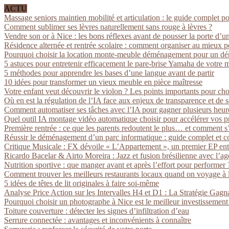
ACTU
Massage seniors maintien mobilité et articulation : le guide complet p
Comment sublimer ses lèvres naturellement sans rouge à lèvres ?
Vendre son or à Nice : les bons réflexes avant de pousser la porte d’u
Résidence alternée et rentrée scolaire : comment organiser au mieux p
Pourquoi choisir la location monte-meuble déménagement pour un dé
5 astuces pour entretenir efficacement le pare-brise Yamaha de votre 
5 méthodes pour apprendre les bases d’une langue avant de partir
10 idées pour transformer un vieux meuble en pièce maîtresse
Votre enfant veut découvrir le violon ? Les points importants pour cho
Où en est la régulation de l’IA face aux enjeux de transparence et de s
Comment automatiser ses tâches avec l’IA pour gagner plusieurs heur
Quel outil IA montage vidéo automatique choisir pour accélérer vos pr
Première rentrée : ce que les parents redoutent le plus… et comment 
Réussir le déménagement d’un parc informatique : guide complet et co
Critique Musicale : FX dévoile « L’Appartement », un premier EP entre 
Ricardo Bacelar & Airto Moreira : Jazz et fusion brésilienne avec l’
Nutrition sportive : que manger avant et après l’effort pour performer 
Comment trouver les meilleurs restaurants locaux quand on voyage à l
5 idées de têtes de lit originales à faire soi-même
Analyse Price Action sur les Intervalles H4 et D1 : La Stratégie Gagna
Pourquoi choisir un photographe à Nice est le meilleur investissemen
Toiture couverture : détecter les signes d’infiltration d’eau
Serrure connectée : avantages et inconvénients à connaître