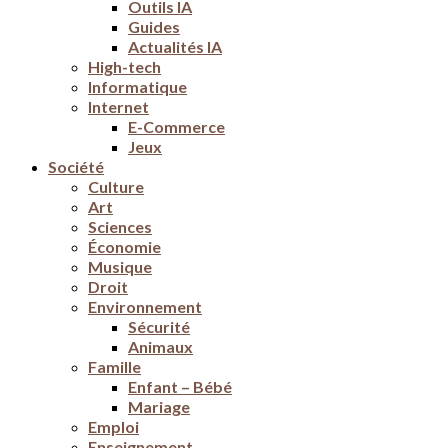
Outils IA
Guides
Actualités IA
High-tech
Informatique
Internet
E-Commerce
Jeux
Société
Culture
Art
Sciences
Économie
Musique
Droit
Environnement
Sécurité
Animaux
Famille
Enfant – Bébé
Mariage
Emploi
Enseignement