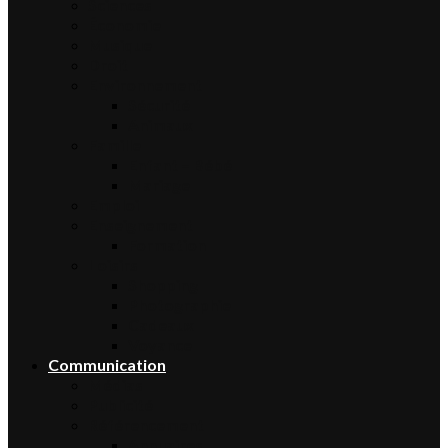
Sciences
Économie
Musique
Droit
Environnement
Sécurité
Animaux
Famille
Enfant – Bébé
Mariage
Emploi
Enseignement
Formation
Loisirs
Shopping
Photographie
Cadeaux
Voyance
Communication
Médias
Publicité
Référencement
Annuaires