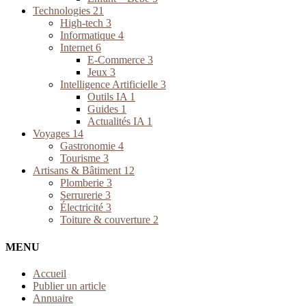
Technologies
21
High-tech
3
Informatique
4
Internet
6
E-Commerce
3
Jeux
3
Intelligence Artificielle
3
Outils IA
1
Guides
1
Actualités IA
1
Voyages
14
Gastronomie
4
Tourisme
3
Artisans & Bâtiment
12
Plomberie
3
Serrurerie
3
Électricité
3
Toiture & couverture
2
MENU
Accueil
Publier un article
Annuaire