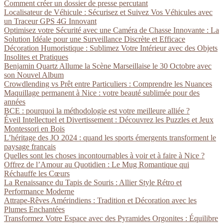
Comment créer un dossier de presse percutant
Localisateur de Véhicule : Sécurisez et Suivez Vos Véhicules avec
un Traceur GPS 4G Innovant
Optimisez votre Sécurité avec une Caméra de Chasse Innovante : La
Solution Idéale pour une Surveillance Discrète et Efficace
Décoration Humoristique : Sublimez Votre Intérieur avec des Objets
Insolites et Pratiques
Benjamin Quartz Allume la Scène Marseillaise le 30 Octobre avec
son Nouvel Album
Crowdlending vs Prêt entre Particuliers : Comprendre les Nuances
Maquillage permanent à Nice : votre beauté sublimée pour des
années
BCE : pourquoi la méthodologie est votre meilleure alliée ?
Éveil Intellectuel et Divertissement : Découvrez les Puzzles et Jeux
Montessori en Bois
L’héritage des JO 2024 : quand les sports émergents transforment le
paysage français
Quelles sont les choses incontournables à voir et à faire à Nice ?
Offrez de l’Amour au Quotidien : Le Mug Romantique qui
Réchauffe les Cœurs
La Renaissance du Tapis de Souris : Allier Style Rétro et
Performance Moderne
Attrape-Rêves Amérindiens : Tradition et Décoration avec les
Plumes Enchantées
Transformez Votre Espace avec des Pyramides Orgonites : Équilibre