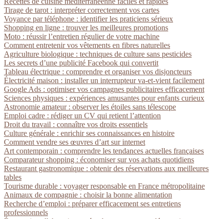
Recettes de cuisine méditerranéenne faciles et rapides
Tirage de tarot : interpréter correctement vos cartes
Voyance par téléphone : identifier les praticiens sérieux
Shopping en ligne : trouver les meilleures promotions
Moto : réussir l’entretien régulier de votre machine
Comment entretenir vos vêtements en fibres naturelles
Agriculture biologique : techniques de culture sans pesticides
Les secrets d’une publicité Facebook qui convertit
Tableau électrique : comprendre et organiser vos disjoncteurs
Électricité maison : installer un interrupteur va-et-vient facilement
Google Ads : optimiser vos campagnes publicitaires efficacement
Sciences physiques : expériences amusantes pour enfants curieux
Astronomie amateur : observer les étoiles sans télescope
Emploi cadre : rédiger un CV qui retient l’attention
Droit du travail : connaître vos droits essentiels
Culture générale : enrichir ses connaissances en histoire
Comment vendre ses œuvres d’art sur internet
Art contemporain : comprendre les tendances actuelles françaises
Comparateur shopping : économiser sur vos achats quotidiens
Restaurant gastronomique : obtenir des réservations aux meilleures
tables
Tourisme durable : voyager responsable en France métropolitaine
Animaux de compagnie : choisir la bonne alimentation
Recherche d’emploi : préparer efficacement ses entretiens
professionnels