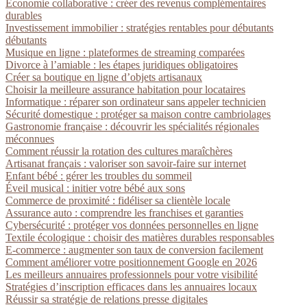
Économie collaborative : créer des revenus complémentaires
durables
Investissement immobilier : stratégies rentables pour débutants
débutants
Musique en ligne : plateformes de streaming comparées
Divorce à l’amiable : les étapes juridiques obligatoires
Créer sa boutique en ligne d’objets artisanaux
Choisir la meilleure assurance habitation pour locataires
Informatique : réparer son ordinateur sans appeler technicien
Sécurité domestique : protéger sa maison contre cambriolages
Gastronomie française : découvrir les spécialités régionales
méconnues
Comment réussir la rotation des cultures maraîchères
Artisanat français : valoriser son savoir-faire sur internet
Enfant bébé : gérer les troubles du sommeil
Éveil musical : initier votre bébé aux sons
Commerce de proximité : fidéliser sa clientèle locale
Assurance auto : comprendre les franchises et garanties
Cybersécurité : protéger vos données personnelles en ligne
Textile écologique : choisir des matières durables responsables
E-commerce : augmenter son taux de conversion facilement
Comment améliorer votre positionnement Google en 2026
Les meilleurs annuaires professionnels pour votre visibilité
Stratégies d’inscription efficaces dans les annuaires locaux
Réussir sa stratégie de relations presse digitales