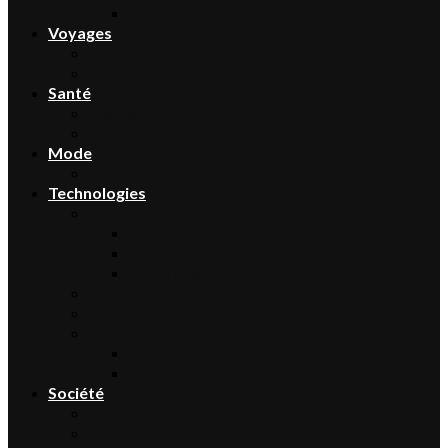
Toiture & couverture
Voyages
Tourisme
Gastronomie
Santé
Bien-être
Sport
Mode
Beauté
Technologies
Intelligence Artificielle
Outils IA
Guides
Actualités IA
High-tech
Informatique
Internet
E-Commerce
Jeux
Société
Culture
Art