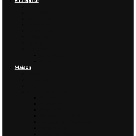
Entreprise
Finance
Immobilier
Commerce
Assurance
Agriculture
Artisanat
Textile
Transport
Automobile
Moto
Maison
Décoration
Bricolage
Cuisine
Artisans & Bâtiment
Plomberie
Serrurerie
Électricité
Rénovation intérieure
Menuiserie / Charpente
Maçonnerie
Peinture / Décoration