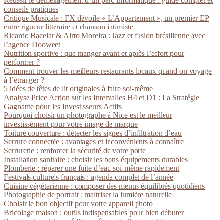
Réussir le déménagement d’un parc informatique : guide complet et
conseils pratiques
Critique Musicale : FX dévoile « L’Appartement », un premier EP
entre rigueur littéraire et chanson intimiste
Ricardo Bacelar & Airto Moreira : Jazz et fusion brésilienne avec
l’agence Dooweet
Nutrition sportive : que manger avant et après l’effort pour
performer ?
Comment trouver les meilleurs restaurants locaux quand on voyage
à l’étranger ?
5 idées de têtes de lit originales à faire soi-même
Analyse Price Action sur les Intervalles H4 et D1 : La Stratégie
Gagnante pour les Investisseurs Actifs
Pourquoi choisir un photographe à Nice est le meilleur
investissement pour votre image de marque
Toiture couverture : détecter les signes d’infiltration d’eau
Serrure connectée : avantages et inconvénients à connaître
Serrurerie : renforcer la sécurité de votre porte
Installation sanitaire : choisir les bons équipements durables
Plomberie : réparer une fuite d’eau soi-même rapidement
Festivals culturels français : agenda complet de l’année
Cuisine végétarienne : composer des menus équilibrés quotidiens
Photographie de portrait : maîtriser la lumière naturelle
Choisir le bon objectif pour votre appareil photo
Bricolage maison : outils indispensables pour bien débuter